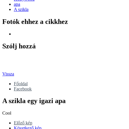
apa
A szikla
Fotók ehhez a cikkhez
Szólj hozzá
Vissza
Főoldal
Facebook
A szikla egy igazi apa
Cool
Előző kép
Következő kép