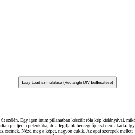
Lazy Load szimulálása (Rectangle DIV beillesztése)
út szélén. Egy igen intim pillanatban készült róla kép kislányával, mi
n pisiljen a pelenkába, de a legifjabb hercegnője ezt nem akarta. Így a
tt az esetnek. Nézd meg a képet, nagyon cukik. Az apai szerepek melle