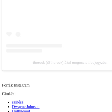
therock (@therock) által megosztott bejegyzés
Forrás: Instagram
Címkék
színész
Dwayne Johnson
Hollywood