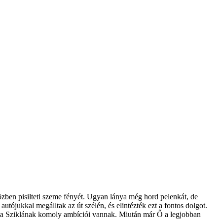
közben pisilteti szeme fényét. Ugyan lánya még hord pelenkát, de
utójukkal megálltak az út szélén, és elintézték ezt a fontos dolgot.
tt a Sziklának komoly ambíciói vannak. Miután már Ő a legjobban