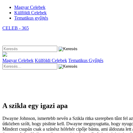
Magyar Celebek
Külföldi Celebek
Tematikus gyűjtés
CELEB - 365
Magyar Celebek
Külföldi Celebek
Tematikus Gyűjtés
A szikla egy igazi apa
Dwayne Johnson, ismertebb nevén a Szikla ritka szerepben tűnt fel az 
útközben szólt, hogy pisilnie kell. Dwayne megnyugtatta, hogy nyugodta
Mindezt csupán csak a színész hófehér cipője bánta, ami áldozata le